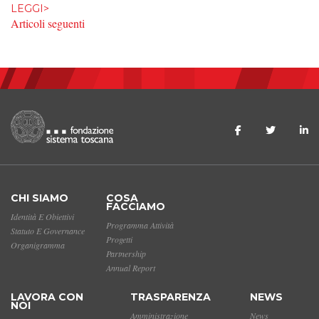
LEGGI>
NAVIGAZIONE ARTICOLI
Articoli seguenti
CHI SIAMO
COSA
FACCIAMO
Identità E Obiettivi
Programma Attività
Statuto E Governance
Progetti
Organigramma
Partnership
Annual Report
LAVORA CON
TRASPARENZA
NEWS
NOI
Amministrazione
News