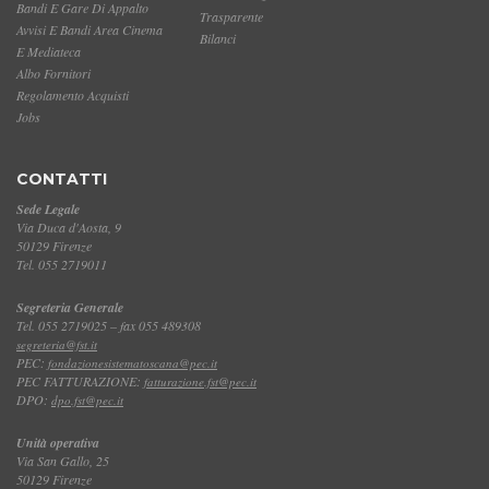
Bandi E Gare Di Appalto
Trasparente
Avvisi E Bandi Area Cinema
Bilanci
E Mediateca
Albo Fornitori
Regolamento Acquisti
Jobs
CONTATTI
Sede Legale
Via Duca d'Aosta, 9
50129 Firenze
Tel. 055 2719011
Segreteria Generale
Tel. 055 2719025 – fax 055 489308
segreteria@fst.it
PEC:
fondazionesistematoscana@pec.it
PEC FATTURAZIONE:
fatturazione.fst@pec.it
DPO:
dpo.fst@pec.it
Unità operativa
Via San Gallo, 25
50129 Firenze