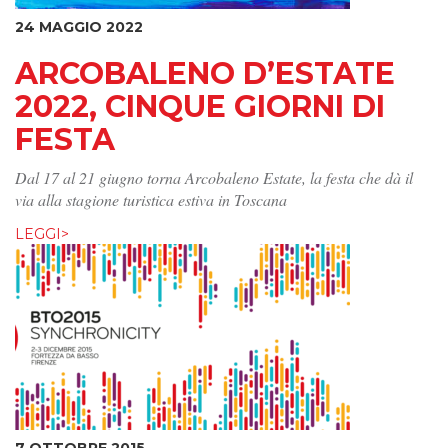
24 MAGGIO 2022
ARCOBALENO D’ESTATE
2022, CINQUE GIORNI DI
FESTA
Dal 17 al 21 giugno torna Arcobaleno Estate, la festa che dà il
via alla stagione turistica estiva in Toscana
LEGGI>
7 OTTOBRE 2015