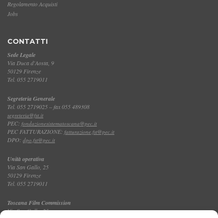
Regolamento Acquisti
Jobs
CONTATTI
Sede Legale
Via Duca d'Aosta, 9
50129 Firenze
Tel. 055 2719011
Segreteria Generale
Tel. 055 2719025 – fax 055 489308
segreteria@fst.it
PEC:
fondazionesistematoscana@pec.it
PEC FATTURAZIONE:
fatturazione.fst@pec.it
DPO:
dpo.fst@pec.it
Unità operativa
Via San Gallo, 25
50129 Firenze
Tel. 055 2719011
Toscana Film Commission
Via San Gallo, 25