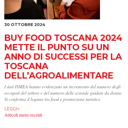
30 OTTOBRE 2024
BUY FOOD TOSCANA 2024
METTE IL PUNTO SU UN
ANNO DI SUCCESSI PER LA
TOSCANA
DELL’AGROALIMENTARE
I dati ISMEA hanno evidenziato un incremento del numero degli
occupati del settore e del numero delle aziende guidate da donne.
Si conferma il legame tra food e promozione turistica
LEGGI>
NAVIGAZIONE ARTICOLI
Articoli meno recenti