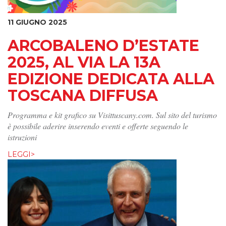
11 GIUGNO 2025
ARCOBALENO D’ESTATE
2025, AL VIA LA 13A
EDIZIONE DEDICATA ALLA
TOSCANA DIFFUSA
Programma e kit grafico su Visittuscany.com. Sul sito del turismo
è possibile aderire inserendo eventi e offerte seguendo le
istruzioni
LEGGI>