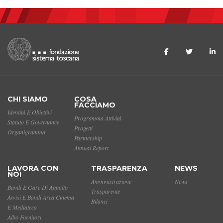
CHI SIAMO
COSA
FACCIAMO
Identità E Obiettivi
Programma Attività
Statuto E Governance
Progetti
Organigramma
Partnership
Annual Report
LAVORA CON
TRASPARENZA
NEWS
NOI
Amministrazione
News
Bandi E Gare Di Appalto
Trasparente
Avvisi E Bandi Area Cinema
Bilanci
E Mediateca
Albo Fornitori