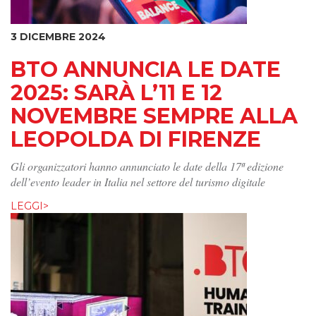
3 DICEMBRE 2024
BTO ANNUNCIA LE DATE
2025: SARÀ L’11 E 12
NOVEMBRE SEMPRE ALLA
LEOPOLDA DI FIRENZE
Gli organizzatori hanno annunciato le date della 17ª edizione
dell’evento leader in Italia nel settore del turismo digitale
LEGGI>