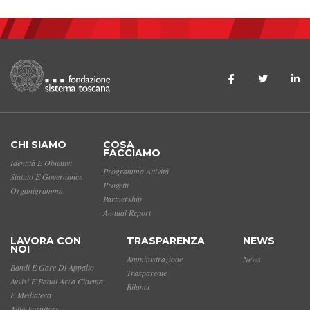
CHI SIAMO
COSA
FACCIAMO
Identità E Obiettivi
Programma Attività
Statuto E Governance
Progetti
Organigramma
Partnership
Annual Report
LAVORA CON
TRASPARENZA
NEWS
NOI
Amministrazione
News
Bandi E Gare Di Appalto
Trasparente
Avvisi E Bandi Area Cinema
Bilanci
E Mediateca
Albo Fornitori