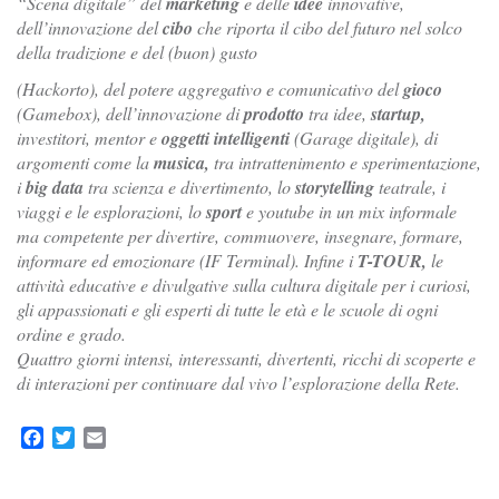
“Scena digitale” del
marketing
e delle
idee
innovative,
dell’innovazione del
cibo
che riporta il cibo del futuro nel solco
della tradizione e del (buon) gusto
(Hackorto), del potere aggregativo e comunicativo del
gioco
(Gamebox), dell’innovazione di
prodotto
tra idee,
startup,
investitori, mentor e
oggetti intelligenti
(Garage digitale), di
argomenti come la
musica,
tra intrattenimento e sperimentazione,
i
big data
tra scienza e divertimento, lo
storytelling
teatrale, i
viaggi e le esplorazioni, lo
sport
e youtube in un mix informale
ma competente per divertire, commuovere, insegnare, formare,
informare ed emozionare (IF Terminal). Infine i
T-TOUR,
le
attività educative e divulgative sulla cultura digitale per i curiosi,
gli appassionati e gli esperti di tutte le età e le scuole di ogni
ordine e grado.
Quattro giorni intensi, interessanti, divertenti, ricchi di scoperte e
di interazioni per continuare dal vivo l’esplorazione della Rete.
Facebook
Twitter
Email