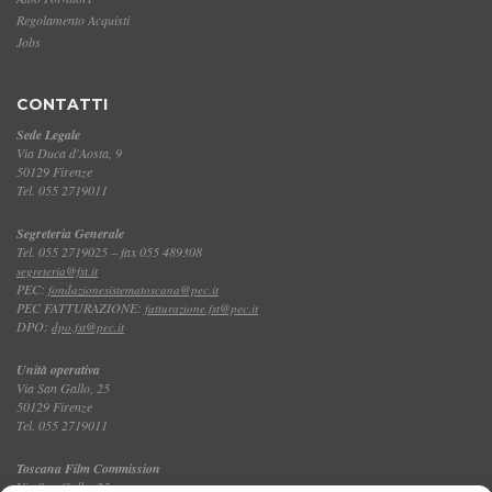
Regolamento Acquisti
Jobs
CONTATTI
Sede Legale
Via Duca d'Aosta, 9
50129 Firenze
Tel. 055 2719011
Segreteria Generale
Tel. 055 2719025 – fax 055 489308
segreteria@fst.it
PEC:
fondazionesistematoscana@pec.it
PEC FATTURAZIONE:
fatturazione.fst@pec.it
DPO:
dpo.fst@pec.it
Unità operativa
Via San Gallo, 25
50129 Firenze
Tel. 055 2719011
Toscana Film Commission
Via San Gallo, 25