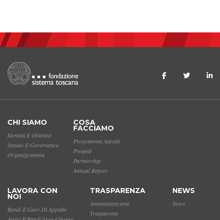
CHI SIAMO
COSA
FACCIAMO
Identità E Obiettivi
Programma Attività
Statuto E Governance
Progetti
Organigramma
Partnership
Annual Report
LAVORA CON
TRASPARENZA
NEWS
NOI
Amministrazione
News
Bandi E Gare Di Appalto
Trasparente
Avvisi E Bandi Area Cinema