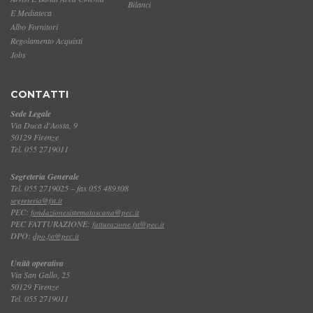
Bilanci
E Mediateca
Albo Fornitori
Regolamento Acquisti
Jobs
CONTATTI
Sede Legale
Via Duca d'Aosta, 9
50129 Firenze
Tel. 055 2719011
Segreteria Generale
Tel. 055 2719025 – fax 055 489308
segreteria@fst.it
PEC:
fondazionesistematoscana@pec.it
PEC FATTURAZIONE:
fatturazione.fst@pec.it
DPO:
dpo.fst@pec.it
Unità operativa
Via San Gallo, 25
50129 Firenze
Tel. 055 2719011