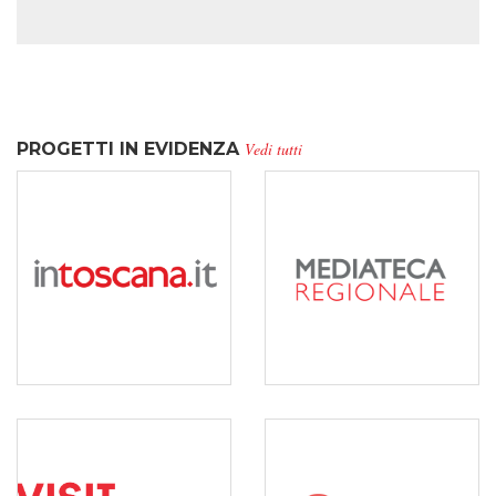
PROGETTI IN EVIDENZA
Vedi tutti
INTOSCANA.IT
MEDIATECA
REGIONALE
Il portale ufficiale della Toscana,
TOSCANA
sistema digitale multimediale e
multicanale creato per
L'archivio mediatecale della
rappresentare il territorio e
Toscana è il nucleo da cui
diffonderne l’identità e le
partono le politiche regionali
eccellenze
dell'audiovisivo. L’archivio è
aperto a tutti e disponibile
online.
VISITTUSCANY.COM
LANTERNE
MAGICHE
L'ecosistema digitale del turismo
in Toscana
La scuola con il cinema