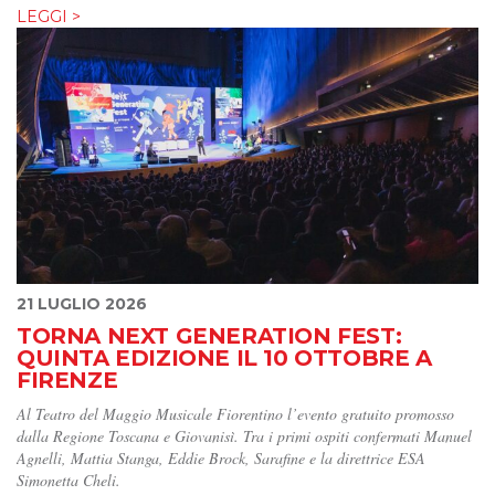
LEGGI >
21 LUGLIO 2026
TORNA NEXT GENERATION FEST:
QUINTA EDIZIONE IL 10 OTTOBRE A
FIRENZE
Al Teatro del Maggio Musicale Fiorentino l’evento gratuito promosso
dalla Regione Toscana e Giovanisì. Tra i primi ospiti confermati Manuel
Agnelli, Mattia Stanga, Eddie Brock, Sarafine e la direttrice ESA
Simonetta Cheli.