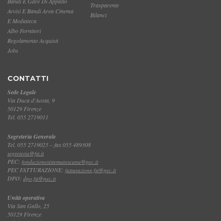
Bandi E Gare Di Appalto
Trasparente
Avvisi E Bandi Area Cinema
Bilanci
E Mediateca
Albo Fornitori
Regolamento Acquisti
Jobs
CONTATTI
Sede Legale
Via Duca d'Aosta, 9
50129 Firenze
Tel. 055 2719011
Segreteria Generale
Tel. 055 2719025 – fax 055 489308
segreteria@fst.it
PEC:
fondazionesistematoscana@pec.it
PEC FATTURAZIONE:
fatturazione.fst@pec.it
DPO:
dpo.fst@pec.it
Unità operativa
Via San Gallo, 25
50129 Firenze