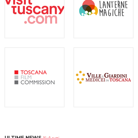
TOSCANA FILM
SITI UNESCO DELLA
COMMISSION
TOSCANA – VILLE E
GIARDINI MEDICEI
Toscana Film Commission è lo
sportello regionale per chi fa
Formazione, promozione e
cinema e video, offrendo
didattica per la divulgazione e la
assistenza gratuita a tutte le
valorizzazione dei siti UNESCO
produzioni realizzate in Toscana.
della Toscana
ULTIME NEWS
Vedi tutti