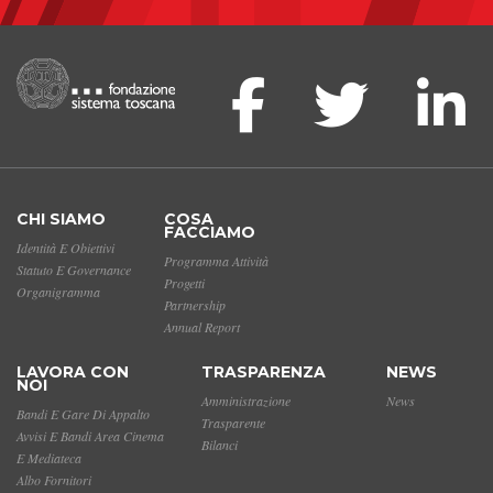
CHI SIAMO
COSA
FACCIAMO
Identità E Obiettivi
Programma Attività
Statuto E Governance
Progetti
Organigramma
Partnership
Annual Report
LAVORA CON
TRASPARENZA
NEWS
NOI
Amministrazione
News
Bandi E Gare Di Appalto
Trasparente
Avvisi E Bandi Area Cinema
Bilanci
E Mediateca
Albo Fornitori