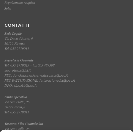
Regolamento Acquisti
Jobs
CONTATTI
Sede Legale
Via Duca d'Aosta, 9
50129 Firenze
Tel. 055 2719011
Segreteria Generale
Tel. 055 2719025 – fax 055 489308
segreteria@fst.it
PEC:
fondazionesistematoscana@pec.it
PEC FATTURAZIONE:
fatturazione.fst@pec.it
DPO:
dpo.fst@pec.it
Unità operativa
Via San Gallo, 25
50129 Firenze
Tel. 055 2719011
Toscana Film Commission
Via San Gallo, 25