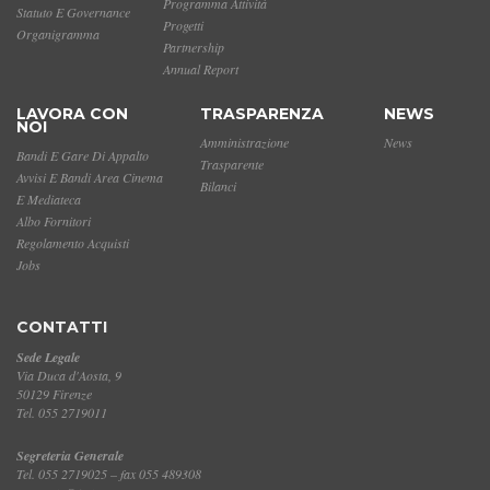
Programma Attività
Statuto E Governance
Progetti
Organigramma
Partnership
Annual Report
LAVORA CON
TRASPARENZA
NEWS
NOI
Amministrazione
News
Bandi E Gare Di Appalto
Trasparente
Avvisi E Bandi Area Cinema
Bilanci
E Mediateca
Albo Fornitori
Regolamento Acquisti
Jobs
CONTATTI
Sede Legale
Via Duca d'Aosta, 9
50129 Firenze
Tel. 055 2719011
Segreteria Generale
Tel. 055 2719025 – fax 055 489308