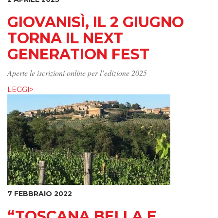
GIOVANISÌ, IL 2 GIUGNO
TORNA IL NEXT
GENERATION FEST
Aperte le iscrizioni online per l’edizione 2025
LEGGI>
7 FEBBRAIO 2022
“TOSCANA BELLA E