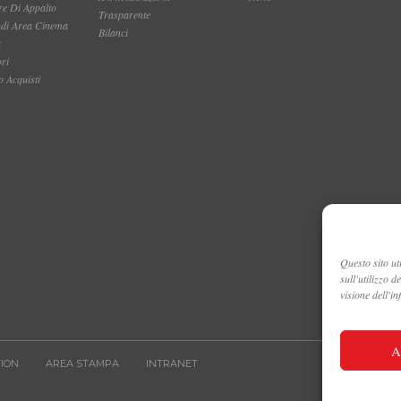
e Di Appalto
Trasparente
ndi Area Cinema
Bilanci
a
ori
 Acquisti
Questo sito uti
sull'utilizzo 
visione dell'i
A
ION
AREA STAMPA
INTRANET