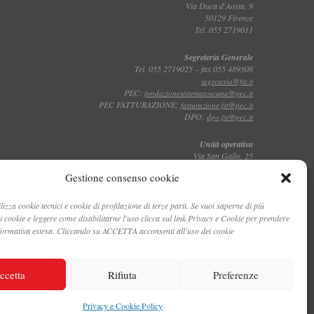
Via Duca d'Aosta, 9
50129 Firenze
Tel. 055 2719011
Segreteria Generale
Tel. 055 2719025 – fax 055 489308
segreteria@fst.it
PEC:
fondazionesistematoscana@pec.it
PEC FATTURAZIONE:
fatturazione.fst@pec.it
DPO:
dpo.fst@pec.it
Unità operativa
Via San Gallo, 25
50129 Firenze
Gestione consenso cookie
Tel. 055 2719011
lizza cookie tecnici e cookie di profilazione di terze parti. Se vuoi saperne di più
Toscana Film Commission
dei cookie e leggere come disabilitarne l'uso clicca sul link Privacy e Cookie per prendere
Via San Gallo, 25
Tel. 055 2719035 – fax 055 2719027
nformativa estesa. Cliccando su ACCETTA acconsenti all'uso dei cookie
ccetta
Rifiuta
Preferenze
Privacy e Cookie Policy