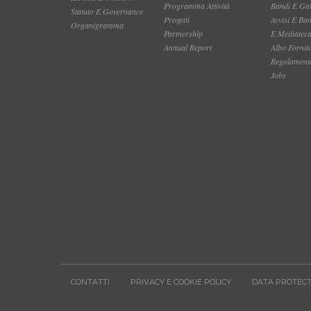
Programma Attività
Bandi E Gar
Statuto E Governance
Progetti
Avvisi E Ba
Organigramma
Partnership
E Mediatec
Annual Report
Albo Fornit
Regolamento
Jobs
CONTATTI
PRIVACY E COOKIE POLICY
DATA PROTECT