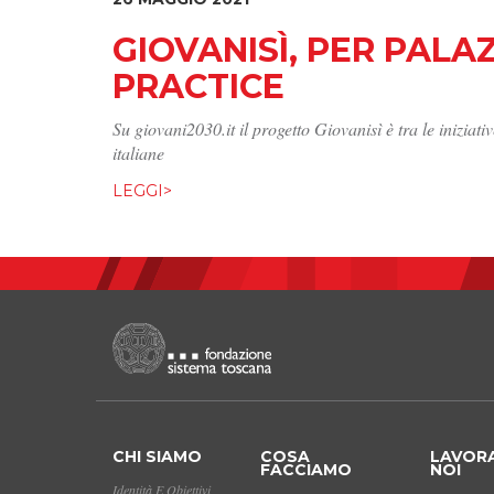
GIOVANISÌ, PER PALA
PRACTICE
Su giovani2030.it il progetto Giovanisì è tra le inizia
italiane
LEGGI>
CHI SIAMO
COSA
LAVOR
FACCIAMO
NOI
Identità E Obiettivi