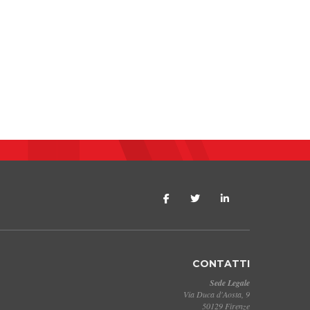
CONTATTI
Sede Legale
Via Duca d'Aosta, 9
50129 Firenze