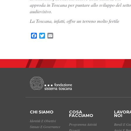
approda in Toscana per puntare allo sviluppo del sett
audiovisivo.
La Toscana, infatti, offre un terreno molto fertile
Facebook
Twitter
Email
CHI SIAMO
COSA
LAVOR
FACCIAMO
NOI
Identità E Obiettivi
Programma Attività
Bandi E Gar
Statuto E Governance
Progetti
Avvisi E Ba