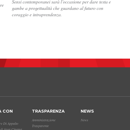
Sensi contemporanei sarà l’occasione per dare testa e
ore
gambe a progettualità che guardano al futuro con
coraggio e intraprendenza.
A CON
TRASPARENZA
NEWS
Amministrazione
News
e Di Appalto
Trasparente
ndi Area Cinema