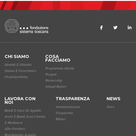
CHI SIAMO
COSA
FACCIAMO
Identità E Obiettivi
Programma Attività
Statuto E Governance
Progetti
Organigramma
Partnership
Annual Report
LAVORA CON
TRASPARENZA
NEWS
NOI
Amministrazione
News
Bandi E Gare Di Appalto
Trasparente
Avvisi E Bandi Area Cinema
Bilanci
E Mediateca
Albo Fornitori
Regolamento Acquisti