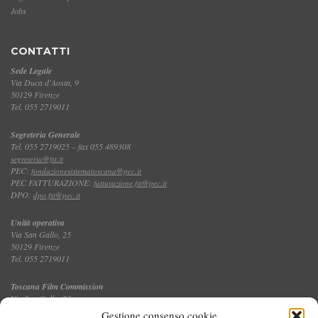
Jobs
CONTATTI
Sede Legale
Via Duca d'Aosta, 9
50129 Firenze
Tel. 055 2719011
Segreteria Generale
Tel. 055 2719025 – fax 055 489308
segreteria@fst.it
PEC:
fondazionesistematoscana@pec.it
PEC FATTURAZIONE:
fatturazione.fst@pec.it
DPO:
dpo.fst@pec.it
Unità operativa
Via San Gallo, 25
50129 Firenze
Tel. 055 2719011
Toscana Film Commission
Via San Gallo, 25
Tel. 055 2719035 – fax 055 2719027
Gestione consenso cookie