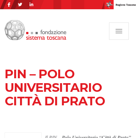
Navigazi
PIN – POLO
UNIVERSITARIO
CITTÀ DI PRATO
Il PIN –
Polo Universitario “Città di Prato”