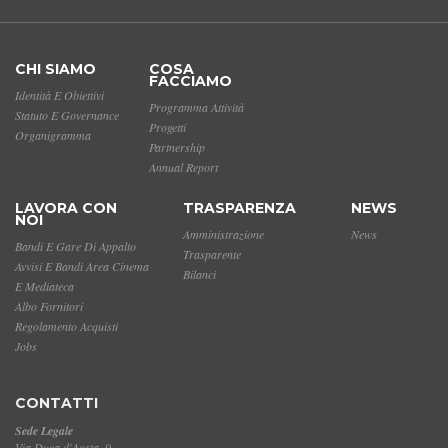
CHI SIAMO
COSA
FACCIAMO
Identità E Obiettivi
Programma Attività
Statuto E Governance
Progetti
Organigramma
Partnership
Annual Report
LAVORA CON
TRASPARENZA
NEWS
NOI
Amministrazione
News
Bandi E Gare Di Appalto
Trasparente
Avvisi E Bandi Area Cinema
Bilanci
E Mediateca
Albo Fornitori
Regolamento Acquisti
Jobs
CONTATTI
Sede Legale
Via Duca d'Aosta, 9