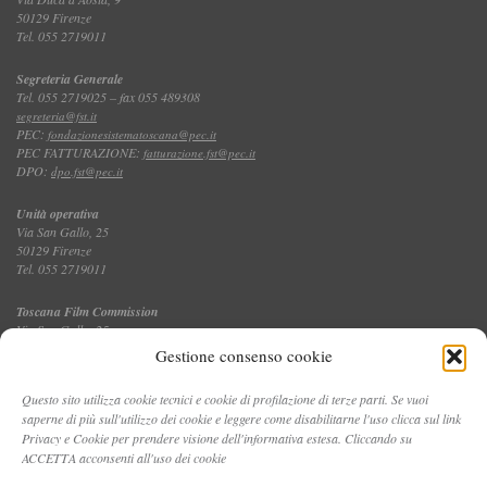
50129 Firenze
Tel. 055 2719011
Segreteria Generale
Tel. 055 2719025 – fax 055 489308
segreteria@fst.it
PEC:
fondazionesistematoscana@pec.it
PEC FATTURAZIONE:
fatturazione.fst@pec.it
DPO:
dpo.fst@pec.it
Unità operativa
Via San Gallo, 25
50129 Firenze
Tel. 055 2719011
Toscana Film Commission
Via San Gallo, 25
Tel. 055 2719035 – fax 055 2719027
Gestione consenso cookie
Questo sito utilizza cookie tecnici e cookie di profilazione di terze parti. Se vuoi
saperne di più sull'utilizzo dei cookie e leggere come disabilitarne l'uso clicca sul link
CONTATTI
Privacy e Cookie per prendere visione dell'informativa estesa. Cliccando su
ACCETTA acconsenti all'uso dei cookie
PRIVACY E COOKIE POLICY