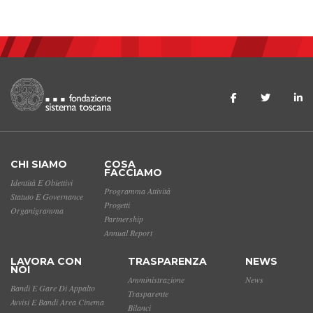
CHI SIAMO
COSA
FACCIAMO
Identità E Obiettivi
Programma Attività
Statuto E Governance
Progetti
Organigramma
Partnership
Annual Report
LAVORA CON
TRASPARENZA
NEWS
NOI
Amministrazione
News
Bandi E Gare Di Appalto
Trasparente
Avvisi E Bandi Area Cinema
Bilanci