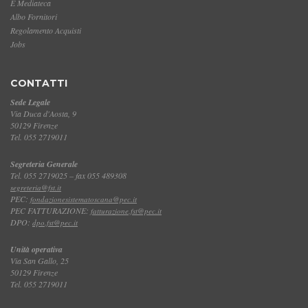
E Mediateca
Albo Fornitori
Regolamento Acquisti
Jobs
CONTATTI
Sede Legale
Via Duca d'Aosta, 9
50129 Firenze
Tel. 055 2719011
Segreteria Generale
Tel. 055 2719025 – fax 055 489308
segreteria@fst.it
PEC:
fondazionesistematoscana@pec.it
PEC FATTURAZIONE:
fatturazione.fst@pec.it
DPO:
dpo.fst@pec.it
Unità operativa
Via San Gallo, 25
50129 Firenze
Tel. 055 2719011