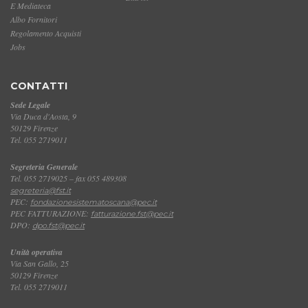
E Mediateca
Albo Fornitori
Regolamento Acquisti
Jobs
CONTATTI
Sede Legale
Via Duca d'Aosta, 9
50129 Firenze
Tel. 055 2719011
Segreteria Generale
Tel. 055 2719025 – fax 055 489308
segreteria@fst.it
PEC:
fondazionesistematoscana@pec.it
PEC FATTURAZIONE:
fatturazione.fst@pec.it
DPO:
dpo.fst@pec.it
Unità operativa
Via San Gallo, 25
50129 Firenze
Tel. 055 2719011