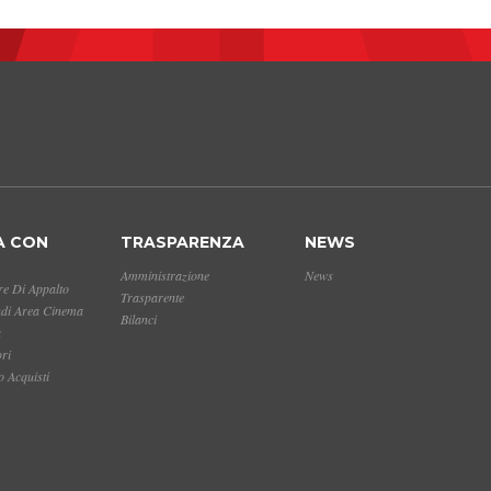
A CON
TRASPARENZA
NEWS
Amministrazione
News
e Di Appalto
Trasparente
ndi Area Cinema
Bilanci
a
ori
 Acquisti