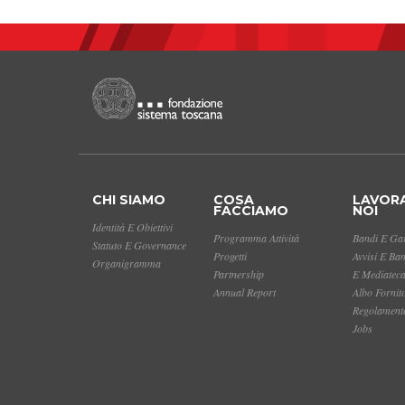
CHI SIAMO
COSA
LAVOR
FACCIAMO
NOI
Identità E Obiettivi
Programma Attività
Bandi E Gar
Statuto E Governance
Progetti
Avvisi E Ba
Organigramma
Partnership
E Mediatec
Annual Report
Albo Fornit
Regolamento
Jobs