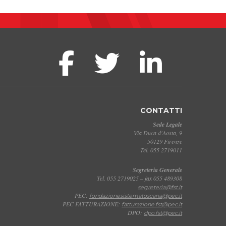
CONTATTI
Sede Legale
Via Duca d'Aosta, 9
50129 Firenze
Tel. 055 2719011
Segreteria Generale
Tel. 055 2719025 – fax 055 489308
segreteria@fst.it
PEC:
fondazionesistematoscana@pec.it
PEC FATTURAZIONE:
fatturazione.fst@pec.it
DPO:
dpo.fst@pec.it