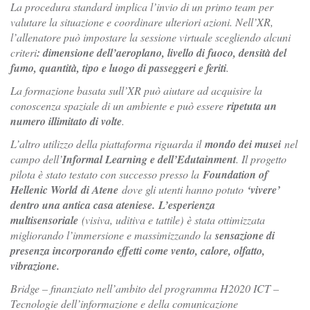
La procedura standard implica l’invio di un primo team per
valutare la situazione e coordinare ulteriori azioni. Nell’XR,
l’allenatore può impostare la sessione virtuale scegliendo alcuni
criteri
: dimensione dell’aeroplano, livello di fuoco, densità del
fumo, quantità, tipo e luogo di passeggeri e feriti
.
La formazione basata sull’XR può aiutare ad acquisire la
conoscenza spaziale di un ambiente e può essere
ripetuta un
numero illimitato di volte
.
L’altro utilizzo della piattaforma riguarda il
mondo dei musei
nel
campo dell’
Informal Learning e dell’Edutainment
. Il progetto
pilota è stato testato con successo presso la
Foundation of
Hellenic World
di Atene
dove gli utenti hanno potuto
‘vivere’
dentro una antica casa ateniese.
L’esperienza
multisensoriale
(visiva, uditiva e tattile) è stata ottimizzata
migliorando l’immersione e massimizzando la
sensazione di
presenza incorporando effetti come vento, calore, olfatto,
vibrazione.
Bridge – finanziato nell’ambito del programma H2020 ICT –
Tecnologie dell’informazione e della comunicazione