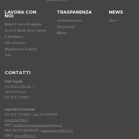
LAVORA CON
TRASPARENZA
NEWS
NOI
Amministrazione
News
Bandi E Gare Di Appalto
Trasparente
Avvisi E Bandi Area Cinema
Bilanci
E Mediateca
Albo Fornitori
Regolamento Acquisti
Jobs
CONTATTI
Sede Legale
Via Duca d'Aosta, 9
50129 Firenze
Tel. 055 2719011
Segreteria Generale
Tel. 055 2719025 – fax 055 489308
segreteria@fst.it
PEC:
fondazionesistematoscana@pec.it
PEC FATTURAZIONE:
fatturazione.fst@pec.it
DPO:
dpo.fst@pec.it