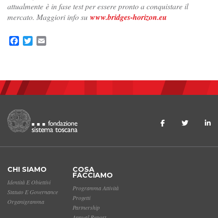
attualmente è in fase test per essere pronto a conquistare il
mercato. Maggiori info su
www.bridges-horizon.eu
Facebook
Twitter
Email
CHI SIAMO
COSA
FACCIAMO
Identità E Obiettivi
Programma Attività
Statuto E Governance
Progetti
Organigramma
Partnership
Annual Report