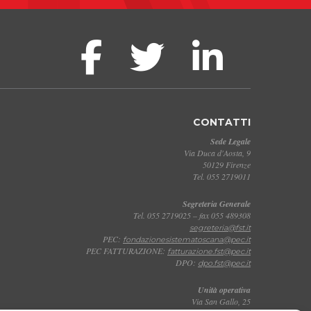
CONTATTI
Sede Legale
Via Duca d'Aosta, 9
50129 Firenze
Tel. 055 2719011
Segreteria Generale
Tel. 055 2719025 – fax 055 489308
segreteria@fst.it
PEC:
fondazionesistematoscana@pec.it
PEC FATTURAZIONE:
fatturazione.fst@pec.it
DPO:
dpo.fst@pec.it
Unità operativa
Via San Gallo, 25