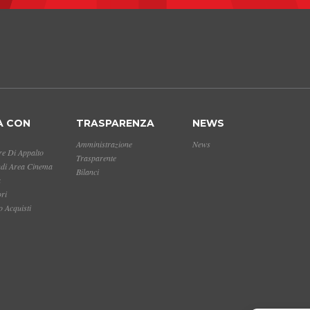
A CON
TRASPARENZA
NEWS
Amministrazione
News
e Di Appalto
Trasparente
ndi Area Cinema
Bilanci
a
ori
 Acquisti