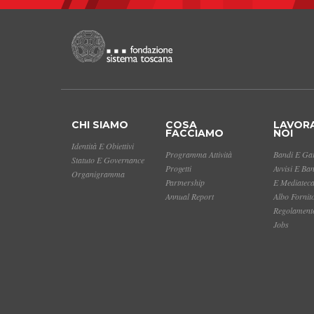
CHI SIAMO
COSA
LAVOR
FACCIAMO
NOI
Identità E Obiettivi
Programma Attività
Bandi E Gar
Statuto E Governance
Progetti
Avvisi E Ba
Organigramma
Partnership
E Mediatec
Annual Report
Albo Fornit
Regolamento
Jobs