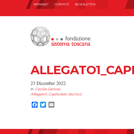
INTRANET
CONTATTI
NEWSLETTER
ALLEGATO1_CAP
23 Dicembre 2022
By
Cecilia Gennai
Allegato1_Capitolato tecnico
Facebook
Twitter
Email