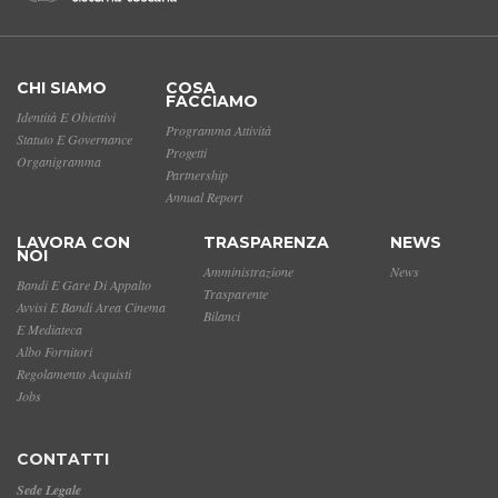
CHI SIAMO
COSA
FACCIAMO
Identità E Obiettivi
Programma Attività
Statuto E Governance
Progetti
Organigramma
Partnership
Annual Report
LAVORA CON
TRASPARENZA
NEWS
NOI
Amministrazione
News
Bandi E Gare Di Appalto
Trasparente
Avvisi E Bandi Area Cinema
Bilanci
E Mediateca
Albo Fornitori
Regolamento Acquisti
Jobs
CONTATTI
Sede Legale