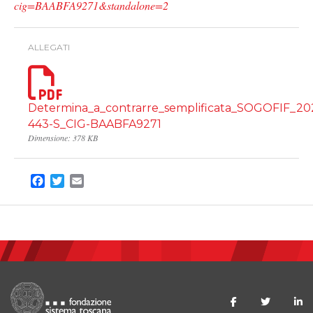
cig=BAABFA9271&standalone=2
ALLEGATI
Determina_a_contrarre_semplificata_SOGOFIF_20
443-S_CIG-BAABFA9271
Dimensione: 378 KB
Facebook
Twitter
Email