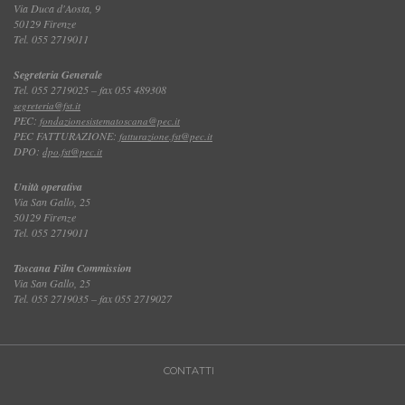
Via Duca d'Aosta, 9
50129 Firenze
Tel. 055 2719011
Segreteria Generale
Tel. 055 2719025 – fax 055 489308
segreteria@fst.it
PEC:
fondazionesistematoscana@pec.it
PEC FATTURAZIONE:
fatturazione.fst@pec.it
DPO:
dpo.fst@pec.it
Unità operativa
Via San Gallo, 25
50129 Firenze
Tel. 055 2719011
Toscana Film Commission
Via San Gallo, 25
Tel. 055 2719035 – fax 055 2719027
CONTATTI