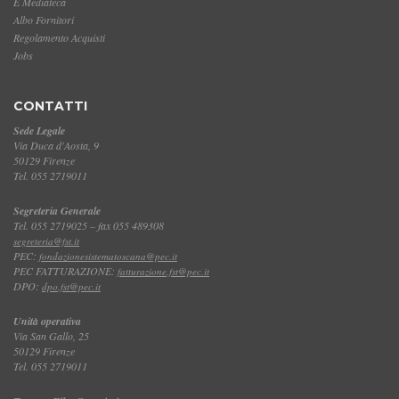
E Mediateca
Albo Fornitori
Regolamento Acquisti
Jobs
CONTATTI
Sede Legale
Via Duca d'Aosta, 9
50129 Firenze
Tel. 055 2719011
Segreteria Generale
Tel. 055 2719025 – fax 055 489308
segreteria@fst.it
PEC:
fondazionesistematoscana@pec.it
PEC FATTURAZIONE:
fatturazione.fst@pec.it
DPO:
dpo.fst@pec.it
Unità operativa
Via San Gallo, 25
50129 Firenze
Tel. 055 2719011