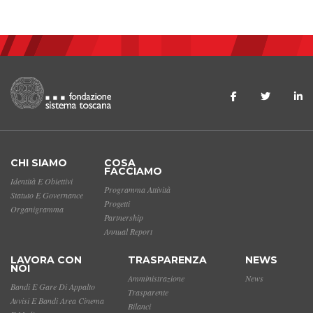
CHI SIAMO
COSA
FACCIAMO
Identità E Obiettivi
Programma Attività
Statuto E Governance
Progetti
Organigramma
Partnership
Annual Report
LAVORA CON
TRASPARENZA
NEWS
NOI
Amministrazione
News
Bandi E Gare Di Appalto
Trasparente
Avvisi E Bandi Area Cinema
Bilanci