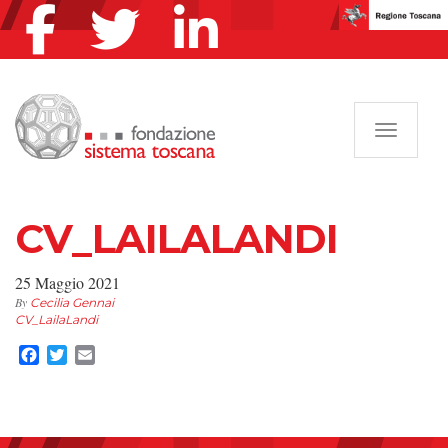
Navigazi
CV_LAILALANDI
25 Maggio 2021
By
Cecilia Gennai
CV_LailaLandi
Facebook
Twitter
Email