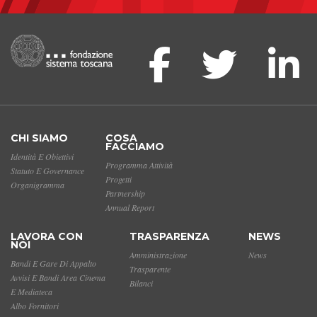
CHI SIAMO
COSA
FACCIAMO
Identità E Obiettivi
Programma Attività
Statuto E Governance
Progetti
Organigramma
Partnership
Annual Report
LAVORA CON
TRASPARENZA
NEWS
NOI
Amministrazione
News
Bandi E Gare Di Appalto
Trasparente
Avvisi E Bandi Area Cinema
Bilanci
E Mediateca
Albo Fornitori