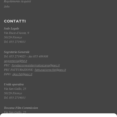
Regolamento Acquisti
Jobs
CONTATTI
Sede Legale
Via Duca d'Aosta, 9
50129 Firenze
Tel. 055 2719011
Segreteria Generale
Tel. 055 2719025 – fax 055 489308
segreteria@fst.it
PEC:
fondazionesistematoscana@pec.it
PEC FATTURAZIONE:
fatturazione.fst@pec.it
DPO:
dpo.fst@pec.it
Unità operativa
Via San Gallo, 25
50129 Firenze
Tel. 055 2719011
Toscana Film Commission
Via San Gallo, 25
Tel. 055 2719035 – fax 055 2719027