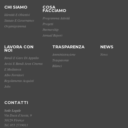
CHI SIAMO
COSA
FACCIAMO
Identità E Obiettivi
Programma Attività
Statuto E Governance
Progetti
Organigramma
Partnership
Annual Report
LAVORA CON
TRASPARENZA
NEWS
NOI
Amministrazione
News
Bandi E Gare Di Appalto
Trasparente
Avvisi E Bandi Area Cinema
Bilanci
E Mediateca
Albo Fornitori
Regolamento Acquisti
Jobs
CONTATTI
Sede Legale
Via Duca d'Aosta, 9
50129 Firenze
Tel. 055 2719011