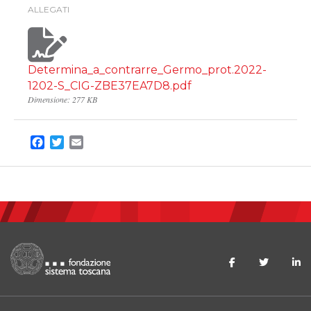
ALLEGATI
Determina_a_contrarre_Germo_prot.2022-
1202-S_CIG-ZBE37EA7D8.pdf
Dimensione: 277 KB
Facebook
Twitter
Email