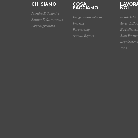
CHI SIAMO
COSA
LAVOR
FACCIAMO
NOI
Identità E Obiettivi
Programma Attività
Bandi E Gar
Statuto E Governance
Progetti
Avvisi E Ba
Organigramma
Partnership
E Mediatec
Annual Report
Albo Fornit
Regolamento
Jobs