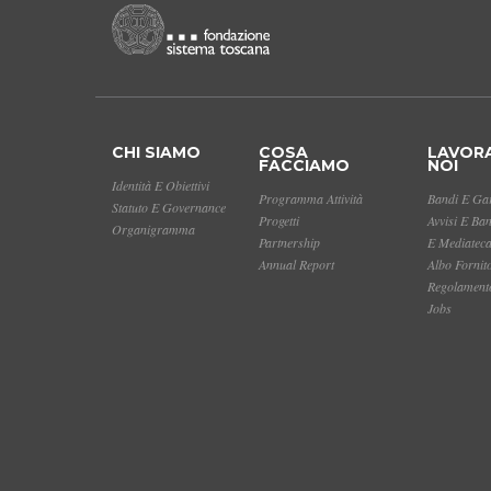
CHI SIAMO
COSA
LAVOR
FACCIAMO
NOI
Identità E Obiettivi
Programma Attività
Bandi E Gar
Statuto E Governance
Progetti
Avvisi E Ba
Organigramma
Partnership
E Mediatec
Annual Report
Albo Fornit
Regolamento
Jobs