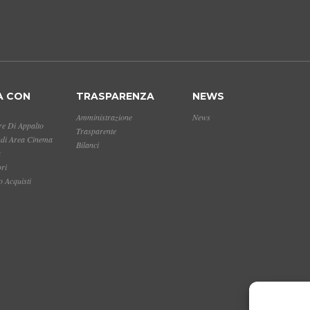
A CON
TRASPARENZA
NEWS
Amministrazione
News
e Di Appalto
Trasparente
ndi Area Cinema
Bilanci
a
ori
 Acquisti