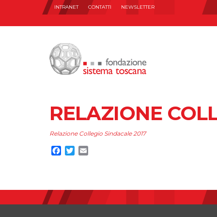
INTRANET
CONTATTI
NEWSLETTER
RELAZIONE COLL
Relazione Collegio Sindacale 2017
Facebook
Twitter
Email