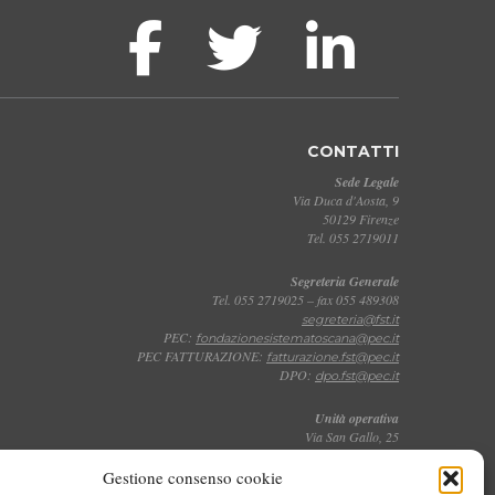
CONTATTI
Sede Legale
Via Duca d'Aosta, 9
50129 Firenze
Tel. 055 2719011
Segreteria Generale
Tel. 055 2719025 – fax 055 489308
segreteria@fst.it
PEC:
fondazionesistematoscana@pec.it
PEC FATTURAZIONE:
fatturazione.fst@pec.it
DPO:
dpo.fst@pec.it
Unità operativa
Via San Gallo, 25
50129 Firenze
Tel. 055 2719011
Gestione consenso cookie