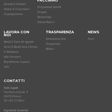
FACCIAMO
Identità E Obiettivi
Programma Attività
Statuto E Governance
Progetti
Organigramma
Partnership
Annual Report
LAVORA CON
TRASPARENZA
NEWS
NOI
Amministrazione
News
Bandi E Gare Di Appalto
Trasparente
Avvisi E Bandi Area Cinema
Bilanci
E Mediateca
Albo Fornitori
Regolamento Acquisti
Jobs
CONTATTI
Sede Legale
Via Duca d'Aosta, 9
50129 Firenze
Tel. 055 2719011
Segreteria Generale