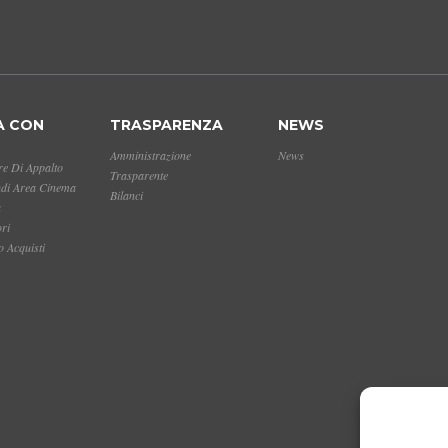
A CON
TRASPARENZA
NEWS
Amministrazione
News
e Di Appalto
Trasparente
ndi Area Cinema
Bilanci
a
ori
 Acquisti