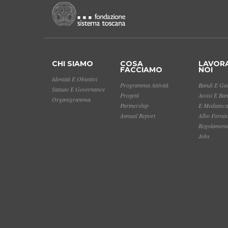
CHI SIAMO
COSA
LAVOR
FACCIAMO
NOI
Identità E Obiettivi
Programma Attività
Bandi E Gar
Statuto E Governance
Progetti
Avvisi E Ba
Organigramma
Partnership
E Mediatec
Annual Report
Albo Fornit
Regolamento
Jobs