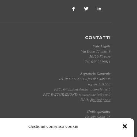
CONTATTI
Sede Legale
Via Duca d'Aosta, 9
50129 Firenze
Tel. 055 2719011
Segreteria Generale
Tel. 055 2719025 – fax 055 489308
segreteria@fst.it
PEC:
fondazionesistematoscana@pec.it
PEC FATTURAZIONE:
fatturazione.fst@pec.it
DPO:
dpo.fst@pec.it
Unità operativa
Via San Gallo, 25
50129 Firenze
Gestione consenso cookie
Tel. 055 2719011