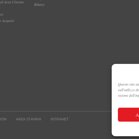
ndi Area Cinema
Bilanci
a
ori
 Acquisti
Questo sito uti
sull'utilizzo 
visione dell'i
A
ION
AREA STAMPA
INTRANET