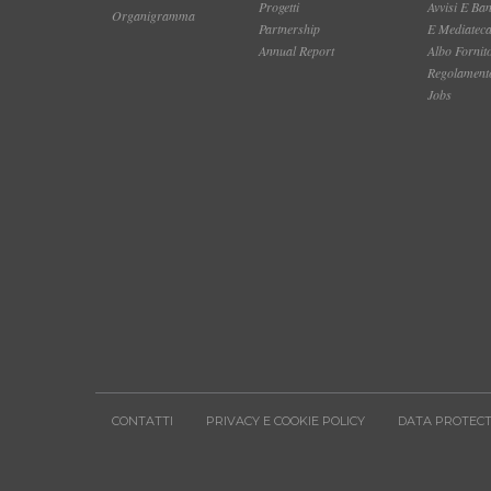
Progetti
Avvisi E Ba
Organigramma
Partnership
E Mediatec
Annual Report
Albo Fornit
Regolamento
Jobs
CONTATTI
PRIVACY E COOKIE POLICY
DATA PROTECT