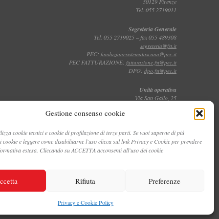
50129 Firenze
Tel. 055 2719011
Segreteria Generale
Tel. 055 2719025 – fax 055 489308
segreteria@fst.it
PEC:
fondazionesistematoscana@pec.it
PEC FATTURAZIONE:
fatturazione.fst@pec.it
DPO:
dpo.fst@pec.it
Unità operativa
Via San Gallo, 25
50129 Firenze
Gestione consenso cookie
Tel. 055 2719011
lizza cookie tecnici e cookie di profilazione di terze parti. Se vuoi saperne di più
Toscana Film Commission
dei cookie e leggere come disabilitarne l'uso clicca sul link Privacy e Cookie per prendere
Via San Gallo, 25
Tel. 055 2719035 – fax 055 2719027
nformativa estesa. Cliccando su ACCETTA acconsenti all'uso dei cookie
ccetta
Rifiuta
Preferenze
Privacy e Cookie Policy
©2021 FONDAZIONE SISTEMA TOSCANA - PIVA 05468660484