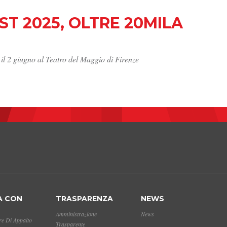
T 2025, OLTRE 20MILA
 il 2 giugno al Teatro del Maggio di Firenze
A CON
TRASPARENZA
NEWS
Amministrazione
News
e Di Appalto
Trasparente