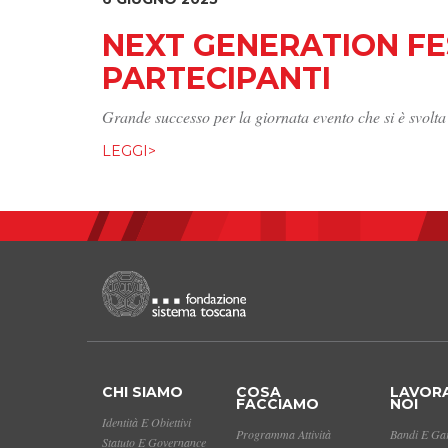
NEXT GENERATION FES
PARTECIPANTI
Grande successo per la giornata evento che si è svolta
LEGGI>
CHI SIAMO
COSA
LAVOR
FACCIAMO
NOI
Identità E Obiettivi
Programma Attività
Bandi E Gar
Statuto E Governance