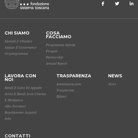
CHI SIAMO
COSA
FACCIAMO
Identità E Obiettivi
Programma Attività
Statuto E Governance
Progetti
Organigramma
Partnership
Annual Report
LAVORA CON
TRASPARENZA
NEWS
NOI
Amministrazione
News
Bandi E Gare Di Appalto
Trasparente
Avvisi E Bandi Area Cinema
Bilanci
E Mediateca
Albo Fornitori
Regolamento Acquisti
Jobs
CONTATTI