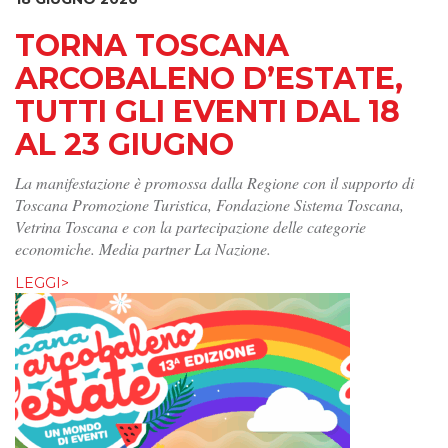
TORNA TOSCANA
ARCOBALENO D’ESTATE,
TUTTI GLI EVENTI DAL 18
AL 23 GIUGNO
La manifestazione è promossa dalla Regione con il supporto di
Toscana Promozione Turistica, Fondazione Sistema Toscana,
Vetrina Toscana e con la partecipazione delle categorie
economiche. Media partner La Nazione.
LEGGI>