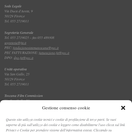
Sede Legale
Via Duca d'Aosta, 9
50129 Firenze
Tel. 055 2719011
Segreteria Generale
Tel. 055 2719025 – fax 055 489308
segreteria@fst.it
PEC:
fondazionesistematoscana@pec.it
PEC FATTURAZIONE:
fatturazione.fst@pec.it
DPO:
dpo.fst@pec.it
Unità operativa
Via San Gallo, 25
50129 Firenze
Tel. 055 2719011
Toscana Film Commission
Via San Gallo, 25
Tel. 055 2719035 – fax 055 2719027
Gestione consenso cookie
Questo sito utilizza cookie tecnici e cookie di profilazione di terze parti. Se vuoi
saperne di più sull'utilizzo dei cookie e leggere come disabilitarne l'uso clicca sul link
CONTATTI
Privacy e Cookie per prendere visione dell'informativa estesa. Cliccando su