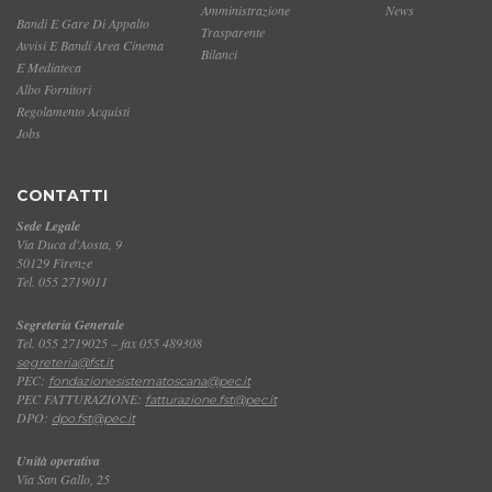
Amministrazione
News
Bandi E Gare Di Appalto
Trasparente
Avvisi E Bandi Area Cinema
Bilanci
E Mediateca
Albo Fornitori
Regolamento Acquisti
Jobs
CONTATTI
Sede Legale
Via Duca d'Aosta, 9
50129 Firenze
Tel. 055 2719011
Segreteria Generale
Tel. 055 2719025 – fax 055 489308
segreteria@fst.it
PEC:
fondazionesistematoscana@pec.it
PEC FATTURAZIONE:
fatturazione.fst@pec.it
DPO:
dpo.fst@pec.it
Unità operativa
Via San Gallo, 25