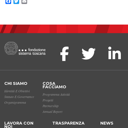
Facebook
Twitter
Email
CHI SIAMO
COSA
FACCIAMO
Identità E Obiettivi
Programma Attività
Statuto E Governance
Progetti
Organigramma
Partnership
Annual Report
LAVORA CON
TRASPARENZA
NEWS
NOI