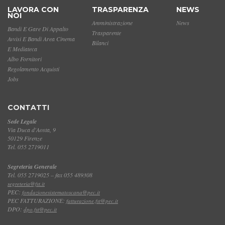
LAVORA CON
TRASPARENZA
NEWS
NOI
Amministrazione
News
Bandi E Gare Di Appalto
Trasparente
Avvisi E Bandi Area Cinema
Bilanci
E Mediateca
Albo Fornitori
Regolamento Acquisti
Jobs
CONTATTI
Sede Legale
Via Duca d'Aosta, 9
50129 Firenze
Tel. 055 2719011
Segreteria Generale
Tel. 055 2719025 – fax 055 489308
segreteria@fst.it
PEC:
fondazionesistematoscana@pec.it
PEC FATTURAZIONE:
fatturazione.fst@pec.it
DPO:
dpo.fst@pec.it