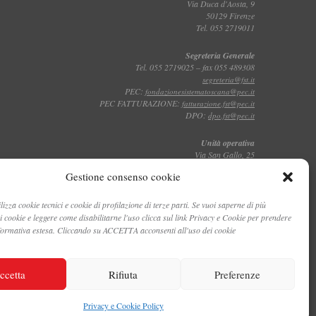
Via Duca d'Aosta, 9
50129 Firenze
Tel. 055 2719011
Segreteria Generale
Tel. 055 2719025 – fax 055 489308
segreteria@fst.it
PEC:
fondazionesistematoscana@pec.it
PEC FATTURAZIONE:
fatturazione.fst@pec.it
DPO:
dpo.fst@pec.it
Unità operativa
Via San Gallo, 25
50129 Firenze
Gestione consenso cookie
Tel. 055 2719011
lizza cookie tecnici e cookie di profilazione di terze parti. Se vuoi saperne di più
Toscana Film Commission
dei cookie e leggere come disabilitarne l'uso clicca sul link Privacy e Cookie per prendere
Via San Gallo, 25
Tel. 055 2719035 – fax 055 2719027
nformativa estesa. Cliccando su ACCETTA acconsenti all'uso dei cookie
ccetta
Rifiuta
Preferenze
Privacy e Cookie Policy