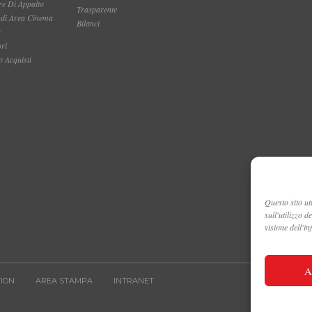
e Di Appalto
Trasparente
ndi Area Cinema
Bilanci
a
ori
 Acquisti
Questo sito uti
sull'utilizzo 
visione dell'i
A
ION
AREA STAMPA
INTRANET