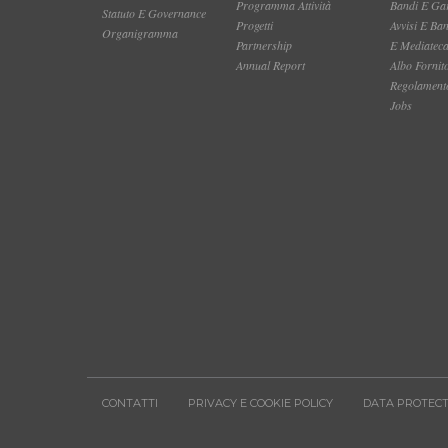
Programma Attività
Bandi E Gar
Statuto E Governance
Progetti
Avvisi E Ba
Organigramma
Partnership
E Mediatec
Annual Report
Albo Fornit
Regolamento
Jobs
CONTATTI
PRIVACY E COOKIE POLICY
DATA PROTECT