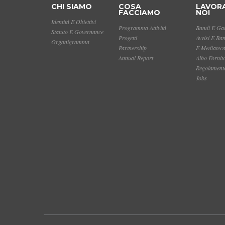
CHI SIAMO
COSA
LAVOR
FACCIAMO
NOI
Identità E Obiettivi
Programma Attività
Bandi E Gar
Statuto E Governance
Progetti
Avvisi E Ba
Organigramma
Partnership
E Mediatec
Annual Report
Albo Fornit
Regolamento
Jobs