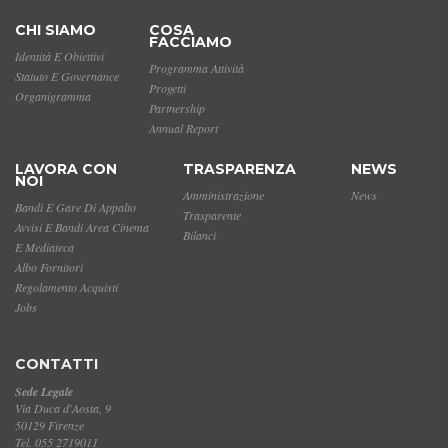
CHI SIAMO
COSA
FACCIAMO
Identità E Obiettivi
Programma Attività
Statuto E Governance
Progetti
Organigramma
Partnership
Annual Report
LAVORA CON
TRASPARENZA
NEWS
NOI
Amministrazione
News
Bandi E Gare Di Appalto
Trasparente
Avvisi E Bandi Area Cinema
Bilanci
E Mediateca
Albo Fornitori
Regolamento Acquisti
Jobs
CONTATTI
Sede Legale
Via Duca d'Aosta, 9
50129 Firenze
Tel. 055 2719011