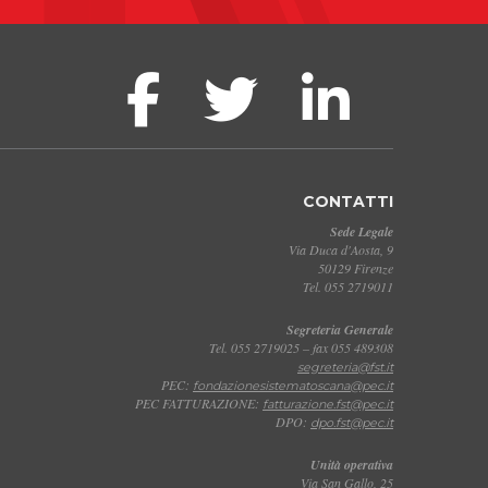
CONTATTI
Sede Legale
Via Duca d'Aosta, 9
50129 Firenze
Tel. 055 2719011
Segreteria Generale
Tel. 055 2719025 – fax 055 489308
segreteria@fst.it
PEC:
fondazionesistematoscana@pec.it
PEC FATTURAZIONE:
fatturazione.fst@pec.it
DPO:
dpo.fst@pec.it
Unità operativa
Via San Gallo, 25