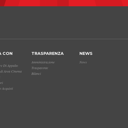
A CON
TRASPARENZA
NEWS
Amministrazione
News
e Di Appalto
Trasparente
ndi Area Cinema
Bilanci
a
ori
 Acquisti