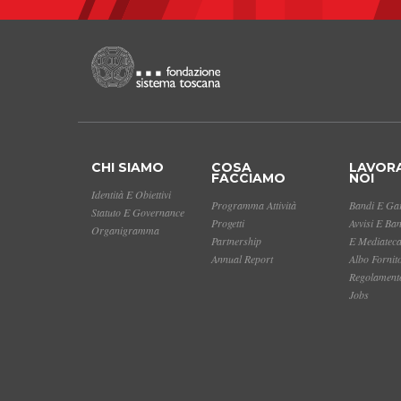
CHI SIAMO
COSA
LAVOR
FACCIAMO
NOI
Identità E Obiettivi
Programma Attività
Bandi E Gar
Statuto E Governance
Progetti
Avvisi E Ba
Organigramma
Partnership
E Mediatec
Annual Report
Albo Fornit
Regolamento
Jobs