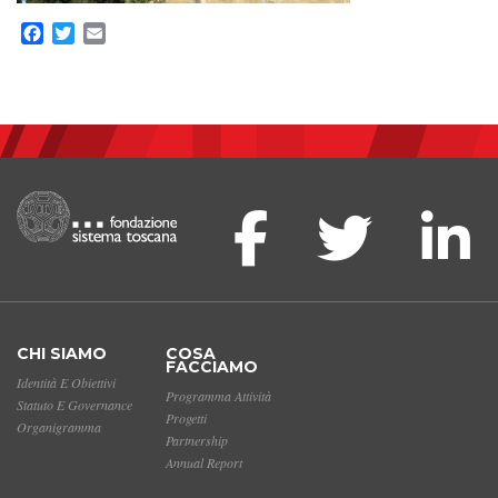
Facebook
Twitter
Email
CHI SIAMO
COSA
FACCIAMO
Identità E Obiettivi
Programma Attività
Statuto E Governance
Progetti
Organigramma
Partnership
Annual Report