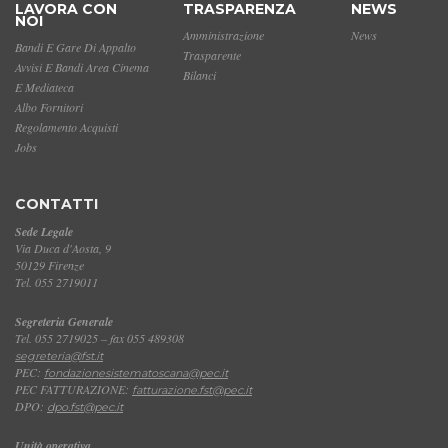
LAVORA CON
TRASPARENZA
NEWS
NOI
Amministrazione
News
Bandi E Gare Di Appalto
Trasparente
Avvisi E Bandi Area Cinema
Bilanci
E Mediateca
Albo Fornitori
Regolamento Acquisti
Jobs
CONTATTI
Sede Legale
Via Duca d'Aosta, 9
50129 Firenze
Tel. 055 2719011
Segreteria Generale
Tel. 055 2719025 – fax 055 489308
segreteria@fst.it
PEC:
fondazionesistematoscana@pec.it
PEC FATTURAZIONE:
fatturazione.fst@pec.it
DPO:
dpo.fst@pec.it
Unità operativa