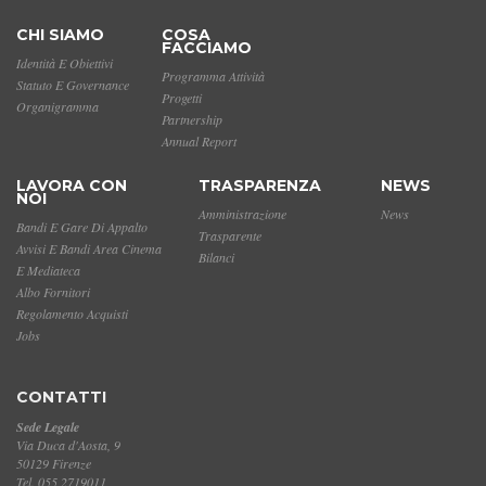
CHI SIAMO
COSA
FACCIAMO
Identità E Obiettivi
Programma Attività
Statuto E Governance
Progetti
Organigramma
Partnership
Annual Report
LAVORA CON
TRASPARENZA
NEWS
NOI
Amministrazione
News
Bandi E Gare Di Appalto
Trasparente
Avvisi E Bandi Area Cinema
Bilanci
E Mediateca
Albo Fornitori
Regolamento Acquisti
Jobs
CONTATTI
Sede Legale
Via Duca d'Aosta, 9
50129 Firenze
Tel. 055 2719011