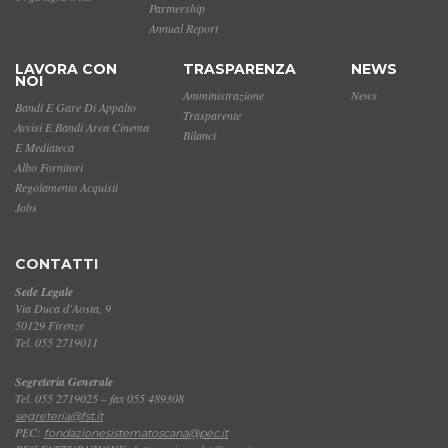
Partnership
Annual Report
LAVORA CON
TRASPARENZA
NEWS
NOI
Amministrazione
News
Bandi E Gare Di Appalto
Trasparente
Avvisi E Bandi Area Cinema
Bilanci
E Mediateca
Albo Fornitori
Regolamento Acquisti
Jobs
CONTATTI
Sede Legale
Via Duca d'Aosta, 9
50129 Firenze
Tel. 055 2719011
Segreteria Generale
Tel. 055 2719025 – fax 055 489308
segreteria@fst.it
PEC:
fondazionesistematoscana@pec.it