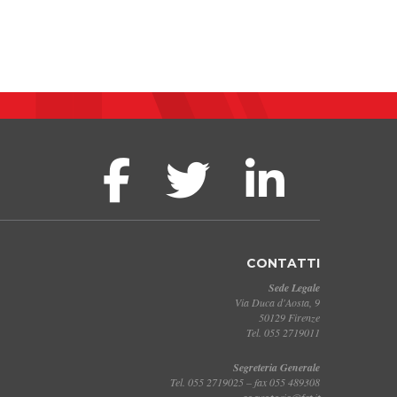
CONTATTI
Sede Legale
Via Duca d'Aosta, 9
50129 Firenze
Tel. 055 2719011
Segreteria Generale
Tel. 055 2719025 – fax 055 489308