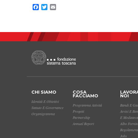
Facebook
Twitter
Email
CHI SIAMO
COSA
LAVOR
FACCIAMO
NOI
Identità E Obiettivi
Programma Attività
Bandi E Gar
Statuto E Governance
Progetti
Avvisi E Ba
Organigramma
Partnership
E Mediatec
Annual Report
Albo Fornit
Regolamento
Jobs