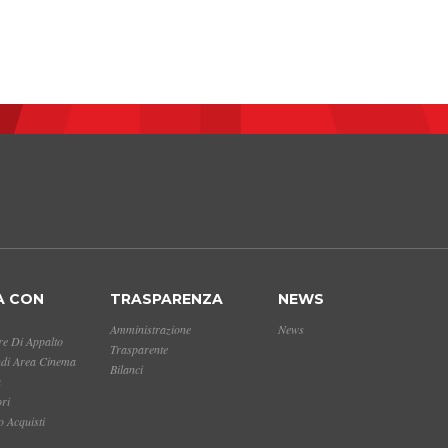
A CON
TRASPARENZA
NEWS
Amministrazione
News
e Di Appalto
Trasparente
ndi Area Cinema
Bilanci
a
ori
 Acquisti