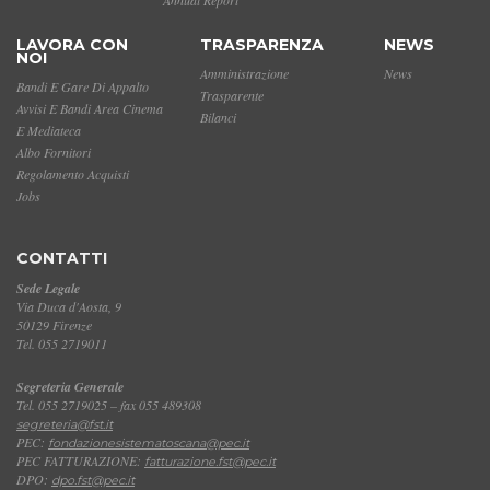
LAVORA CON
TRASPARENZA
NEWS
NOI
Amministrazione
News
Bandi E Gare Di Appalto
Trasparente
Avvisi E Bandi Area Cinema
Bilanci
E Mediateca
Albo Fornitori
Regolamento Acquisti
Jobs
CONTATTI
Sede Legale
Via Duca d'Aosta, 9
50129 Firenze
Tel. 055 2719011
Segreteria Generale
Tel. 055 2719025 – fax 055 489308
segreteria@fst.it
PEC:
fondazionesistematoscana@pec.it
PEC FATTURAZIONE:
fatturazione.fst@pec.it
DPO:
dpo.fst@pec.it