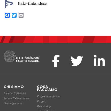
Facebook
Twitter
Email
CHI SIAMO
COSA
FACCIAMO
Identità E Obiettivi
Programma Attività
Statuto E Governance
Progetti
Organigramma
Partnership
Annual Report