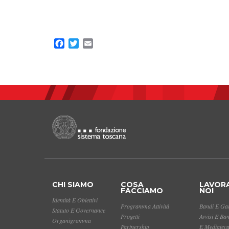
Facebook
Twitter
Email
CHI SIAMO
COSA
LAVOR
FACCIAMO
NOI
Identità E Obiettivi
Programma Attività
Bandi E Gar
Statuto E Governance
Progetti
Avvisi E Ba
Organigramma
Partnership
E Mediatec