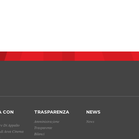
A CON
TRASPARENZA
NEWS
Amministrazione
News
e Di Appalto
Trasparente
ndi Area Cinema
Bilanci
a