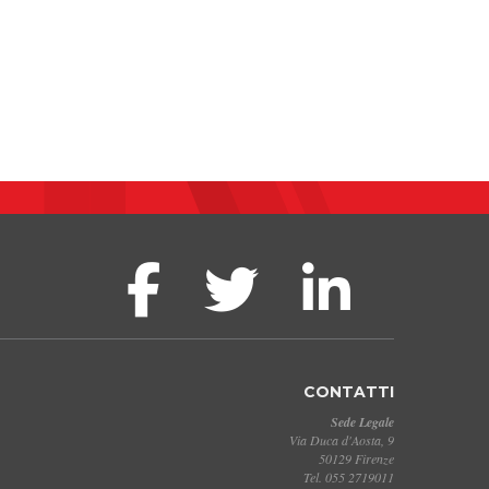
CONTATTI
Sede Legale
Via Duca d'Aosta, 9
50129 Firenze
Tel. 055 2719011