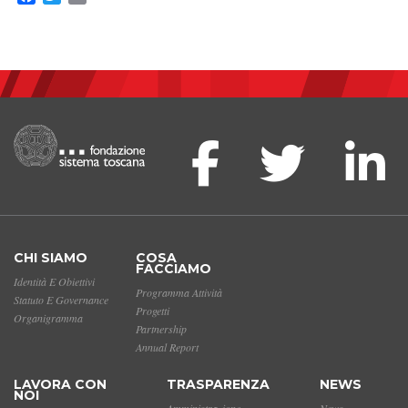
CHI SIAMO
COSA
FACCIAMO
Identità E Obiettivi
Programma Attività
Statuto E Governance
Progetti
Organigramma
Partnership
Annual Report
LAVORA CON
TRASPARENZA
NEWS
NOI
Amministrazione
News