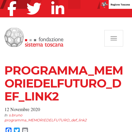
Navigazi
PROGRAMMA_MEM
ORIEDELFUTURO_D
EF_LINK2
12 Novembre 2020
By
s.bruno
programma_MEMORIEDELFUTURO_def_link2
Facebook
Twitter
Email