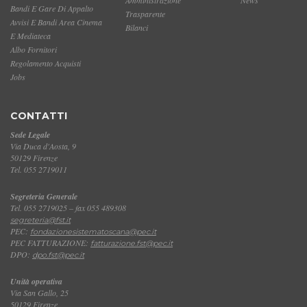
Bandi E Gare Di Appalto
Trasparente
Avvisi E Bandi Area Cinema
Bilanci
E Mediateca
Albo Fornitori
Regolamento Acquisti
Jobs
CONTATTI
Sede Legale
Via Duca d'Aosta, 9
50129 Firenze
Tel. 055 2719011
Segreteria Generale
Tel. 055 2719025 – fax 055 489308
segreteria@fst.it
PEC:
fondazionesistematoscana@pec.it
PEC FATTURAZIONE:
fatturazione.fst@pec.it
DPO:
dpo.fst@pec.it
Unità operativa
Via San Gallo, 25
50129 Firenze