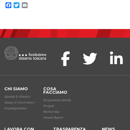
Facebook
Twitter
Email
CHI SIAMO
COSA
FACCIAMO
Identità E Obiettivi
Programma Attività
Statuto E Governance
Progetti
Organigramma
Partnership
Annual Report
LAVORA CON
TRASPARENZA
NEWS