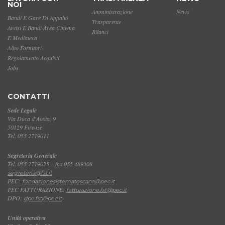
NOI
Amministrazione
News
Bandi E Gare Di Appalto
Trasparente
Avvisi E Bandi Area Cinema
Bilanci
E Mediateca
Albo Fornitori
Regolamento Acquisti
Jobs
CONTATTI
Sede Legale
Via Duca d'Aosta, 9
50129 Firenze
Tel. 055 2719011
Segreteria Generale
Tel. 055 2719025 – fax 055 489308
segreteria@fst.it
PEC:
fondazionesistematoscana@pec.it
PEC FATTURAZIONE:
fatturazione.fst@pec.it
DPO:
dpo.fst@pec.it
Unità operativa