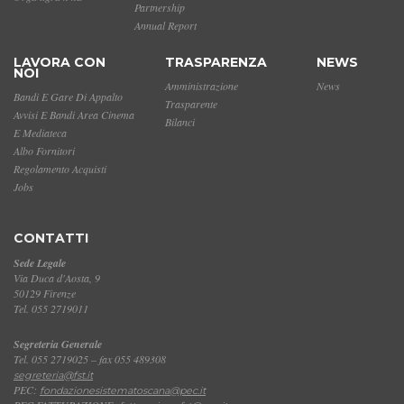
Partnership
Annual Report
LAVORA CON
TRASPARENZA
NEWS
NOI
Amministrazione
News
Bandi E Gare Di Appalto
Trasparente
Avvisi E Bandi Area Cinema
Bilanci
E Mediateca
Albo Fornitori
Regolamento Acquisti
Jobs
CONTATTI
Sede Legale
Via Duca d'Aosta, 9
50129 Firenze
Tel. 055 2719011
Segreteria Generale
Tel. 055 2719025 – fax 055 489308
segreteria@fst.it
PEC:
fondazionesistematoscana@pec.it