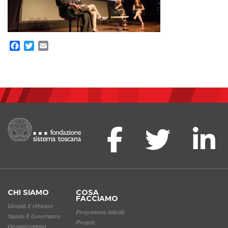
Facebook
Twitter
Email
CHI SIAMO
COSA
FACCIAMO
Identità E Obiettivi
Programma Attività
Statuto E Governance
Progetti
Organigramma