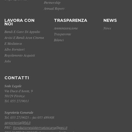
Partnership
Annual Report
LAVORA CON
TRASPARENZA
NEWS
NOI
Amministrazione
News
Bandi E Gare Di Appalto
Trasparente
Avvisi E Bandi Area Cinema
Bilanci
E Mediateca
Albo Fornitori
Regolamento Acquisti
Jobs
CONTATTI
Sede Legale
Via Duca d'Aosta, 9
50129 Firenze
Tel. 055 2719011
Segreteria Generale
Tel. 055 2719025 – fax 055 489308
segreteria@fst.it
PEC:
fondazionesistematoscana@pec.it