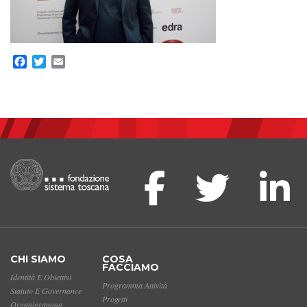
Facebook
Twitter
Email
CHI SIAMO
COSA
FACCIAMO
Identità E Obiettivi
Programma Attività
Statuto E Governance
Progetti
Organigramma