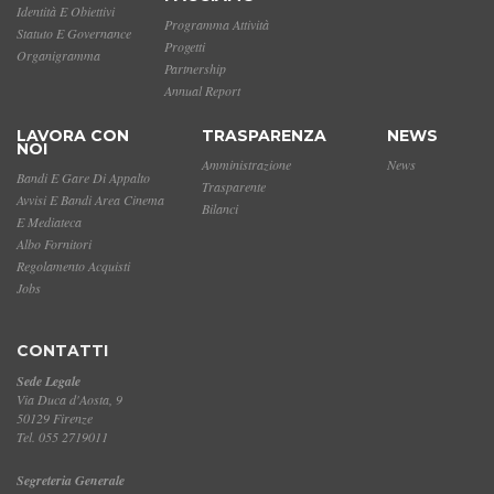
Identità E Obiettivi
Programma Attività
Statuto E Governance
Progetti
Organigramma
Partnership
Annual Report
LAVORA CON
TRASPARENZA
NEWS
NOI
Amministrazione
News
Bandi E Gare Di Appalto
Trasparente
Avvisi E Bandi Area Cinema
Bilanci
E Mediateca
Albo Fornitori
Regolamento Acquisti
Jobs
CONTATTI
Sede Legale
Via Duca d'Aosta, 9
50129 Firenze
Tel. 055 2719011
Segreteria Generale