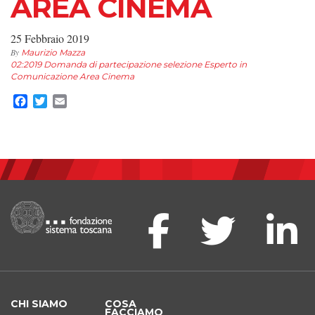
AREA CINEMA
25 Febbraio 2019
By
Maurizio Mazza
02:2019 Domanda di partecipazione selezione Esperto in
Comunicazione Area Cinema
Facebook
Twitter
Email
CHI SIAMO
COSA
FACCIAMO