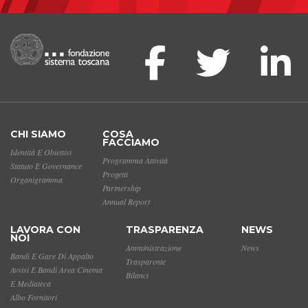
CHI SIAMO
COSA
FACCIAMO
Identità E Obiettivi
Programma Attività
Statuto E Governance
Progetti
Organigramma
Partnership
Annual Report
LAVORA CON
TRASPARENZA
NEWS
NOI
Amministrazione
News
Bandi E Gare Di Appalto
Trasparente
Avvisi E Bandi Area Cinema
Bilanci
E Mediateca
Albo Fornitori