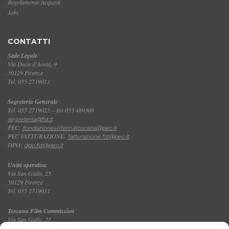
Regolamento Acquisti
Jobs
CONTATTI
Sede Legale
Via Duca d'Aosta, 9
50129 Firenze
Tel. 055 2719011
Segreteria Generale
Tel. 055 2719025 – fax 055 489308
segreteria@fst.it
PEC:
fondazionesistematoscana@pec.it
PEC FATTURAZIONE:
fatturazione.fst@pec.it
DPO:
dpo.fst@pec.it
Unità operativa
Via San Gallo, 25
50129 Firenze
Tel. 055 2719011
Toscana Film Commission
Via San Gallo, 25
Tel. 055 2719035 – fax 055 2719027