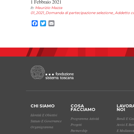
1 Febbraio 2021
By
Maurizio Mazza
01_2021_Domanda di partecipazione selezione_Addetto com
Facebook
Twitter
Email
CHI SIAMO
COSA
LAVOR
FACCIAMO
NOI
Identità E Obiettivi
Programma Attività
Bandi E Gar
Statuto E Governance
Progetti
Avvisi E Ba
Organigramma
Partnership
E Mediatec