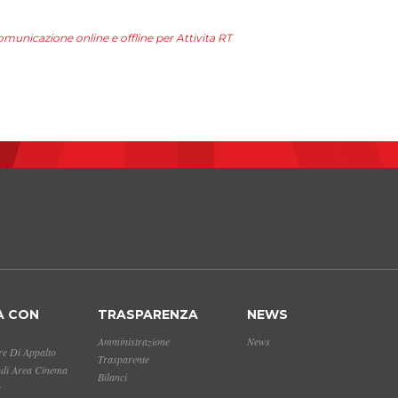
unicazione online e offline per Attivita RT
A CON
TRASPARENZA
NEWS
Amministrazione
News
e Di Appalto
Trasparente
ndi Area Cinema
Bilanci
a