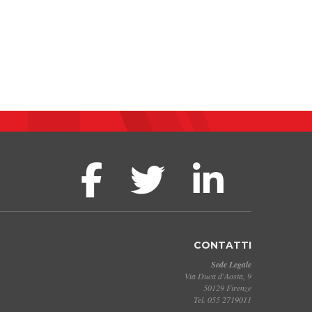
CONTATTI
Sede Legale
Via Duca d'Aosta, 9
50129 Firenze
Tel. 055 2719011