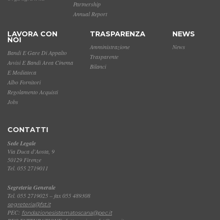
Partnership
Annual Report
LAVORA CON
TRASPARENZA
NEWS
NOI
Amministrazione
News
Bandi E Gare Di Appalto
Trasparente
Avvisi E Bandi Area Cinema
Bilanci
E Mediateca
Albo Fornitori
Regolamento Acquisti
Jobs
CONTATTI
Sede Legale
Via Duca d'Aosta, 9
50129 Firenze
Tel. 055 2719011
Segreteria Generale
Tel. 055 2719025 – fax 055 489308
segreteria@fst.it
PEC:
fondazionesistematoscana@pec.it