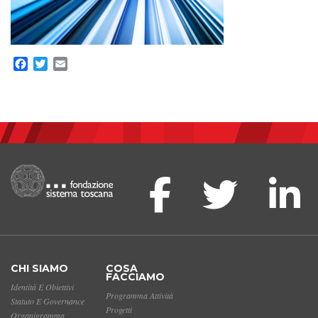
Facebook
Twitter
Email
CHI SIAMO
COSA
FACCIAMO
Identità E Obiettivi
Programma Attività
Statuto E Governance
Progetti
Organigramma