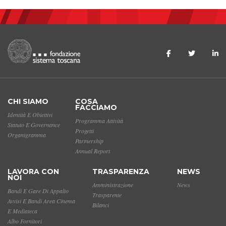
CHI SIAMO
COSA
FACCIAMO
Identità E Obiettivi
Programma Attività
Statuto E Governance
Progetti
Organigramma
Partnership
Annual Report
LAVORA CON
TRASPARENZA
NEWS
NOI
Amministrazione
News
Bandi E Gare Di Appalto
Trasparente
Avvisi E Bandi Area Cinema
Bilanci
E Mediateca
Albo Fornitori