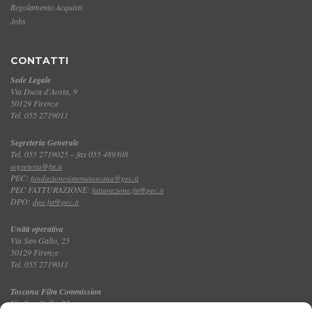
Regolamento Acquisti
Jobs
CONTATTI
Sede Legale
Via Duca d'Aosta, 9
50129 Firenze
Tel. 055 2719011
Segreteria Generale
Tel. 055 2719025 – fax 055 489308
segreteria@fst.it
PEC:
fondazionesistematoscana@pec.it
PEC FATTURAZIONE:
fatturazione.fst@pec.it
DPO:
dpo.fst@pec.it
Unità operativa
Via San Gallo, 25
50129 Firenze
Tel. 055 2719011
Toscana Film Commission
Via San Gallo, 25