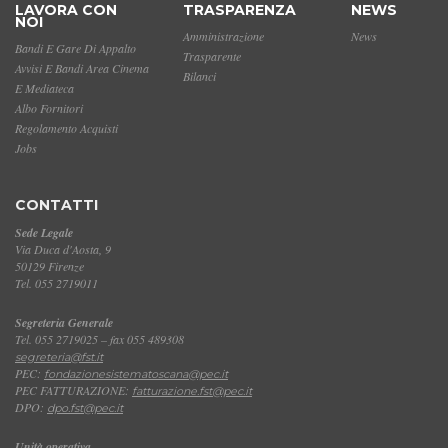
LAVORA CON
TRASPARENZA
NEWS
NOI
Amministrazione
News
Bandi E Gare Di Appalto
Trasparente
Avvisi E Bandi Area Cinema
Bilanci
E Mediateca
Albo Fornitori
Regolamento Acquisti
Jobs
CONTATTI
Sede Legale
Via Duca d'Aosta, 9
50129 Firenze
Tel. 055 2719011
Segreteria Generale
Tel. 055 2719025 – fax 055 489308
segreteria@fst.it
PEC:
fondazionesistematoscana@pec.it
PEC FATTURAZIONE:
fatturazione.fst@pec.it
DPO:
dpo.fst@pec.it
Unità operativa