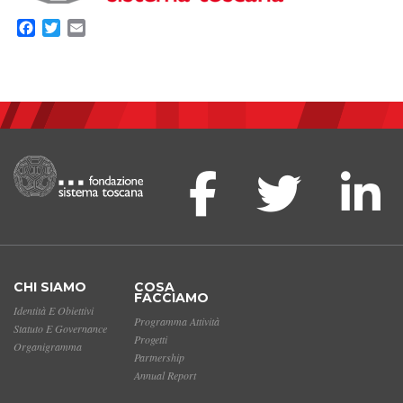
Facebook
Twitter
Email
CHI SIAMO
COSA
FACCIAMO
Identità E Obiettivi
Programma Attività
Statuto E Governance
Progetti
Organigramma
Partnership
Annual Report