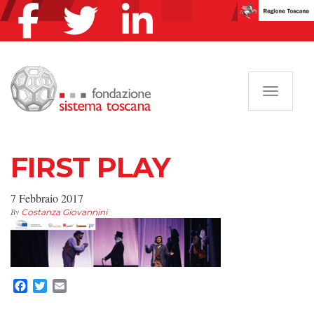
Navigazi
FIRST PLAY
7 Febbraio 2017
By
Costanza Giovannini
Facebook
Twitter
Email