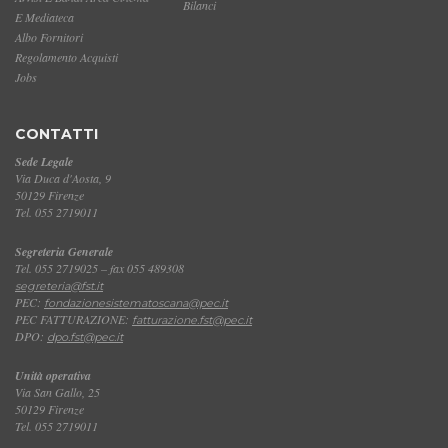
Bilanci
E Mediateca
Albo Fornitori
Regolamento Acquisti
Jobs
CONTATTI
Sede Legale
Via Duca d'Aosta, 9
50129 Firenze
Tel. 055 2719011
Segreteria Generale
Tel. 055 2719025 – fax 055 489308
segreteria@fst.it
PEC:
fondazionesistematoscana@pec.it
PEC FATTURAZIONE:
fatturazione.fst@pec.it
DPO:
dpo.fst@pec.it
Unità operativa
Via San Gallo, 25
50129 Firenze
Tel. 055 2719011