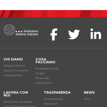
CHI SIAMO
COSA
FACCIAMO
Identità E Obiettivi
Programma Attività
Statuto E Governance
Progetti
Organigramma
Partnership
Annual Report
LAVORA CON
TRASPARENZA
NEWS
NOI
Amministrazione
News
Bandi E Gare Di Appalto
Trasparente
Avvisi E Bandi Area Cinema