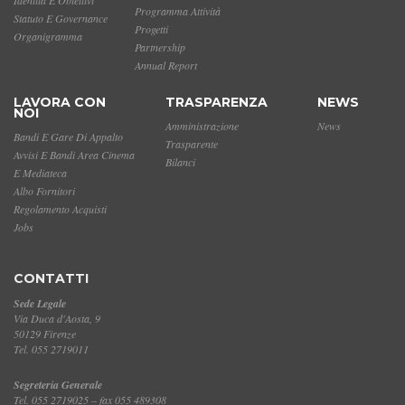
Programma Attività
Statuto E Governance
Progetti
Organigramma
Partnership
Annual Report
LAVORA CON
TRASPARENZA
NEWS
NOI
Amministrazione
News
Bandi E Gare Di Appalto
Trasparente
Avvisi E Bandi Area Cinema
Bilanci
E Mediateca
Albo Fornitori
Regolamento Acquisti
Jobs
CONTATTI
Sede Legale
Via Duca d'Aosta, 9
50129 Firenze
Tel. 055 2719011
Segreteria Generale
Tel. 055 2719025 – fax 055 489308